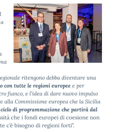
l
 a
a
rma
o regionale ritengono debba diventare una
o con tutte le regioni europee
e per
tro fianco, e l’idea di dare nuovo impulso
are alla Commissione europea che la Sicilia
l ciclo di programmazione che partirà dal
essità che i fondi europei di coesione non
e c’è bisogno di regioni forti”.