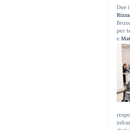
Due i
Rizza
Bruxe
per t
e
Mat
respo
infra