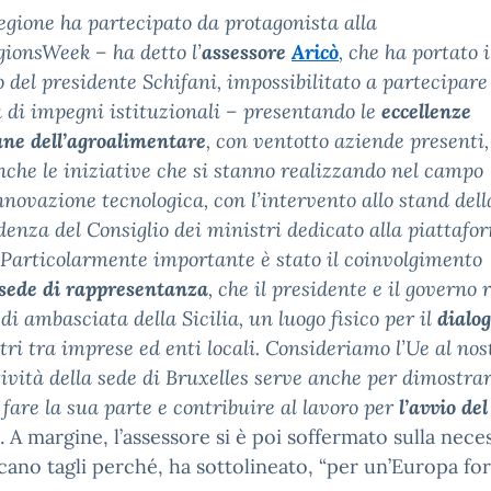
egione ha partecipato da protagonista alla
ionsWeek – ha detto l’
assessore
Aricò
, che ha portato i
o del presidente Schifani, impossibilitato a partecipare
 di impegni istituzionali – presentando le
eccellenze
iane dell’agroalimentare
, con ventotto aziende presenti,
che le iniziative che si stanno realizzando nel campo
innovazione tecnologica, con l’intervento allo stand dell
denza del Consiglio dei ministri dedicato alla piattafo
 Particolarmente importante è stato il coinvolgimento
sede di rappresentanza
, che il presidente e il govern
 di ambasciata della Sicilia, un luogo fisico per il
dialog
tri tra imprese ed enti locali. Consideriamo l’Ue al nos
ttività della sede di Bruxelles serve anche per dimostr
 fare la sua parte e contribuire al lavoro per
l’avvio de
. A margine, l’assessore si è poi soffermato sulla nec
cano tagli perché, ha sottolineato, “per un’Europa fort