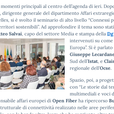
 momenti principali al centro dell’agenda di ieri. Dopo 
, dirigente generale del dipartimento Affari extraregio
lles, si è svolto il seminario di alto livello “Connessi
erritori sostenibili”. Ad approfondire il tema sono stat
teo Salvai
, capo del settore Media e stampa della
Dg
intervenuti su come
Europa”. Si è parlato 
Giuseppe Lecardan
Sud dell’
Istat
, e
Clai
regionale dell’
Ocse
.
Spazio, poi, a proget
con “Le storie dal te
multimediali e voci 
nsabile affari europei di
Open Fiber
ha ripercorso
Bu
strutturale di connettività realizzato nelle aree perifer