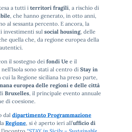
esa a tutti i
territori fragili
, a rischio di
bile
, che hanno generato, in otto anni,
no al sessanta percento. E ancora, la
li investimenti sul
social housing
, delle
che quella che, da regione europea della
autentici.
con il sostegno dei
fondi Ue
e il
nell’Isola sono stati al centro di
Stay in
on cui la Regione siciliana ha preso parte,
mana europea delle regioni e delle città
di
Bruxelles
, il principale evento annuale
he di coesione.
o dal
dipartimento Programmazione
la
Regione
, si è aperto ieri all’
ufficio di
l’incontro
“STAY in Sicily – Sustainable