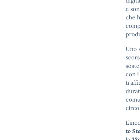
digit
e son
che h
compo
produ
Uno s
scors
soste
con i
traff
durat
comun
circo
L’inc
to St
la
23