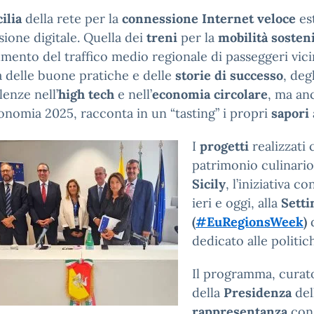
cilia
della rete per la
connessione Internet veloce
est
sione digitale. Quella dei
treni
per la
mobilità sosteni
mento del traffico medio regionale di passeggeri vici
ia delle buone pratiche e delle
storie di successo
, deg
lenze nell’
high tech
e nell’
economia circolare
, ma an
onomia 2025, racconta in un “tasting” i propri
sapori
I
progetti
realizzati 
patrimonio culinario 
Sicily
, l’iniziativa c
ieri e oggi, alla
Setti
(
#EuRegionsWeek
)
dedicato alle politic
Il programma, curat
della
Presidenza
del
rappresentanza
con 