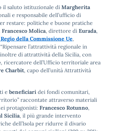
il saluto istituzionale di
Margherita
nali e responsabile dell’ufficio di
 per restare: politiche e buone pratiche
i
Francesco Molica
, direttore di
Eurada
,
 Regio della Commissione Ue
,
 “Ripensare
l’attrattività regionale in
inoltre di attrattività della Sicilia, con
e
, ricercatore dell’Ufficio territoriale area
re Charbit
, capo dell’unità Attrattività
ti e
beneficiari
dei fondi comunitari,
rritorio” raccontate attraverso materiali
dei protagonisti:
Francesco Rotunno
,
l Sicilia
, il più grande intervento
iche dell’Isola per ridurre il divario