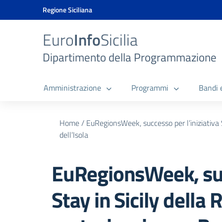
Vai ai contenuti
Vai al menu di navigazione
Vai al footer
Vai al banner delle Cookie Policy
Regione Siciliana
Euro
Info
Sicilia
Dipartimento della Programmazione
Amministrazione
Programmi
Bandi 
Home
/
EuRegionsWeek, successo per l’iniziativa S
dell’Isola
EuRegionsWeek, succ
Stay in Sicily della