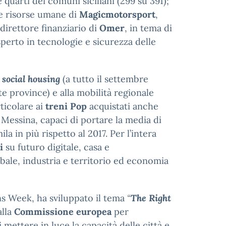
 quarti dei comuni siciliani (299 su 391);
le risorse umane di
Magicmotorsport
,
 direttore finanziario di
Omer
, in tema di
sperto in tecnologie e sicurezza delle
l
social housing
(a tutto il settembre
tte province) e alla mobilità regionale
rticolare ai
treni Pop
acquistati anche
 Messina, capaci di portare la media di
la in più rispetto al 2017. Per l’intera
vi
su futuro digitale, casa e
bale, industria e territorio ed economia
s Week, ha sviluppato il tema
“
The Right
alla
Commissione europea
per
 mettere in luce la capacità delle città e