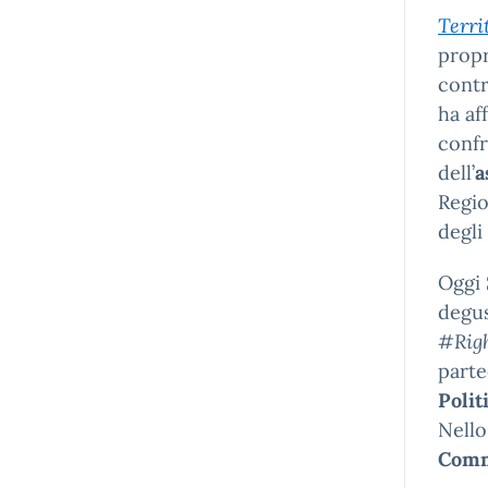
Terri
propr
contr
ha aff
conf
dell’
a
Regio
degli
Oggi 
degus
#Rig
parte
Polit
Nello
Comm