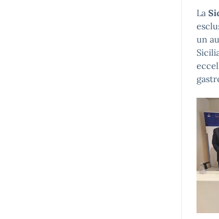
La
Si
esclu
un au
Sicil
eccel
gastr