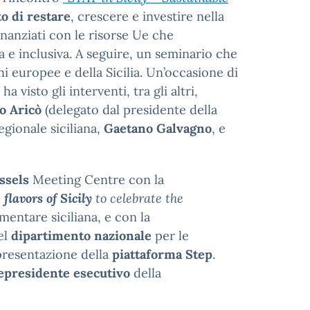
to di restare
, crescere e investire nella
finanziati con le risorse Ue che
a e inclusiva. A seguire, un seminario che
i europee e della Sicilia. Un’occasione di
ha visto gli interventi, tra gli altri,
o Aricò
(delegato dal presidente della
egionale siciliana,
Gaetano Galvagno
, e
ssels
Meeting Centre con la
e
flavors of Sicily
to celebrate the
mentare siciliana, e con la
el
dipartimento nazionale
per le
 presentazione della
piattaforma Step
.
epresidente esecutivo
della