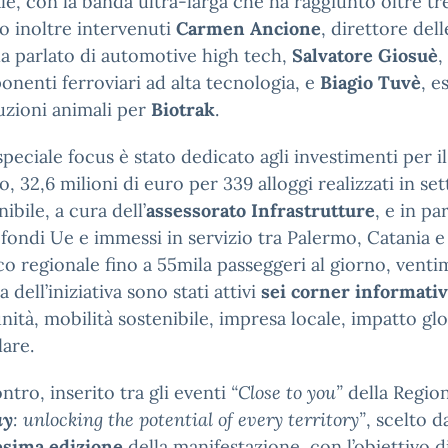
ale, con la banda ultra-larga che ha raggiunto oltre tre
o inoltre intervenuti
Carmen Ancione
, direttore del
a parlato di automotive high tech,
Salvatore Giosuè
,
nenti ferroviari ad alta tecnologia, e
Biagio Tuvè
, e
zioni animali per
Biotrak
.
peciale focus è stato dedicato agli investimenti per i
o, 32,6 milioni di euro per 339 alloggi realizzati in se
nibile, a cura dell’
assessorato Infrastrutture
, e in pa
 fondi Ue e immessi in servizio tra Palermo, Catania e
ico regionale fino a 55mila passeggeri al giorno, ventimi
a dell’iniziativa sono stati attivi
sei corner informati
ità, mobilità sostenibile, impresa locale, impatto glo
lare.
ontro, inserito tra gli eventi
“Close to you”
della Region
ay
: unlocking the potential of every territory”
, scelto d
esima edizione
della manifestazione, con l’obiettivo di