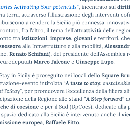
tories Activating Your potentials”
, incentrato sul
dirit
ia terra, attraverso l’illustrazione degli interventi co
ibuiscono a rendere la Sicilia più connessa, innovativ
rontato, fra l’altro, il tema dell’
attrattività
delle region
ronto tra
istituzioni
,
imprese
,
giovani
e territori, che 
ssessore
alle Infrastrutture e alla mobilità,
Alessandr
ne,
Renato Schifani
), del presidente dell’Assemblea r
 eurodeputati
Marco Falcone
e
Giuseppe Lupo
.
Stay in Sicily
è proseguito nei locali dello
Square Bru
tazione-evento intitolata
“
A taste to stay
: sustainabl
htToStay”,
per promuovere l’eccellenza della filiera ali
cipazione della Regione allo stand
“A Step forward”
d
iche di coesione
e per il Sud (DpCoes), dedicato alla
 spazio dedicato alla Sicilia è intervenuto anche il
vic
issione europea
,
Raffaele Fitto
.