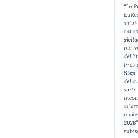
“La R
EuReg
salut
causa
sicil
ma an
dell’
Presi
Step
.
della
sorta
incon
all’a
vuole
2028
”
subis