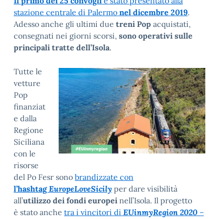
Il primo dei 25 convogli
è stato presentato alla
stazione centrale di Palermo
nel dicembre 2019
.
Adesso anche gli ultimi due
treni Pop
acquistati,
consegnati nei giorni scorsi,
sono operativi sulle
principali tratte dell’Isola
.
Tutte le
vetture
Pop
finanziat
e dalla
Regione
Siciliana
con le
risorse
del Po Fesr sono
brandizzate con
l’hashtag
EuropeLoveSicily
per dare visibilità
all’
utilizzo dei fondi europei
nell’Isola. Il progetto
è stato anche
tra i vincitori di
EUinmyRegion 2020
–