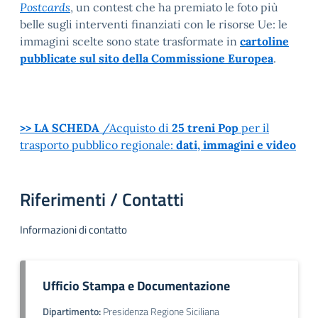
Postcards
, un contest che ha premiato le foto più
belle sugli interventi finanziati con le risorse Ue: le
immagini scelte sono state trasformate in
cartoline
pubblicate sul sito della Commissione Europea
.
>> LA SCHEDA
/Acquisto di
25 treni Pop
per il
trasporto pubblico regionale:
dati, immagini e video
Riferimenti / Contatti
Informazioni di contatto
Ufficio Stampa e Documentazione
Dipartimento:
Presidenza Regione Siciliana