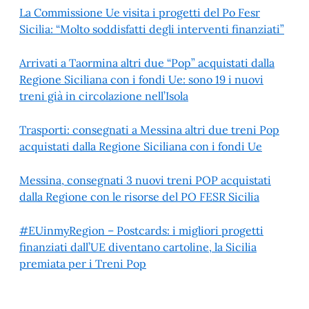
La Commissione Ue visita i progetti del Po Fesr
Sicilia: “Molto soddisfatti degli interventi finanziati”
Arrivati a Taormina altri due “Pop” acquistati dalla
Regione Siciliana con i fondi Ue: sono 19 i nuovi
treni già in circolazione nell’Isola
Trasporti: consegnati a Messina altri due treni Pop
acquistati dalla Regione Siciliana con i fondi Ue
Messina, consegnati 3 nuovi treni POP acquistati
dalla Regione con le risorse del PO FESR Sicilia
#EUinmyRegion – Postcards: i migliori progetti
finanziati dall’UE diventano cartoline, la Sicilia
premiata per i Treni Pop