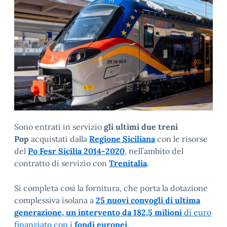
Sono entrati in servizio
gli ultimi due treni
Pop
acquistati dalla
Regione Siciliana
con le risorse
del
Po Fesr Sicilia 2014-2020
, nell’ambito del
contratto di servizio con
Trenitalia
.
Si completa così la fornitura, che porta la dotazione
complessiva isolana a
25 nuovi convogli di ultima
generazione, un intervento da 182,5 milioni
di euro
finanziato con i
fondi europei
.