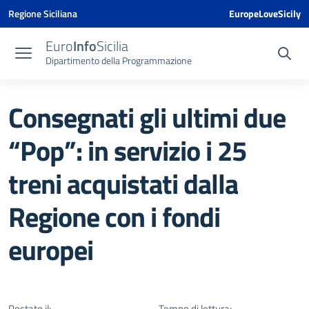
Vai ai contenuti
Vai al menu di navigazione
Vai al footer
Vai al banner delle Cookie Policy
Regione Siciliana
EuropeLoveSicily
Euro
Info
Sicilia
Dipartimento della Programmazione
Consegnati gli ultimi due
“Pop”: in servizio i 25
treni acquistati dalla
Regione con i fondi
europei
Postato il:
Tempo di lettura: