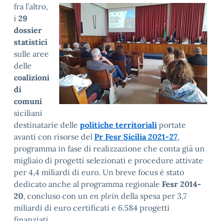
fra
l’altro,
i
29
dossier
statistici
sulle aree
delle
coalizioni
di
comuni
siciliani
destinatarie delle
politiche territoriali
portate
avanti con risorse del
Pr Fesr Sicilia 2021-27
,
programma in fase di realizzazione che conta già un
migliaio di progetti selezionati e procedure attivate
per 4,4 miliardi di euro. Un breve focus è stato
dedicato anche al programma regionale
Fesr 2014-
20
, concluso con un
en plein
della spesa per 3,7
miliardi di euro certificati e 6.584 progetti
finanziati.