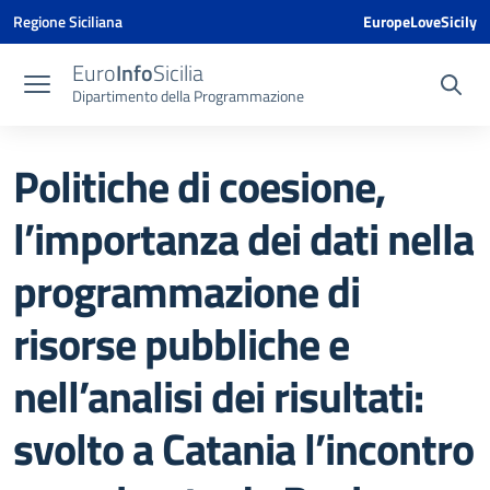
Vai ai contenuti
Vai al menu di navigazione
Vai al footer
Vai al banner delle Cookie Policy
Regione Siciliana
EuropeLoveSicily
Euro
Info
Sicilia
Dipartimento della Programmazione
Politiche di coesione,
l’importanza dei dati nella
programmazione di
risorse pubbliche e
nell’analisi dei risultati:
svolto a Catania l’incontro