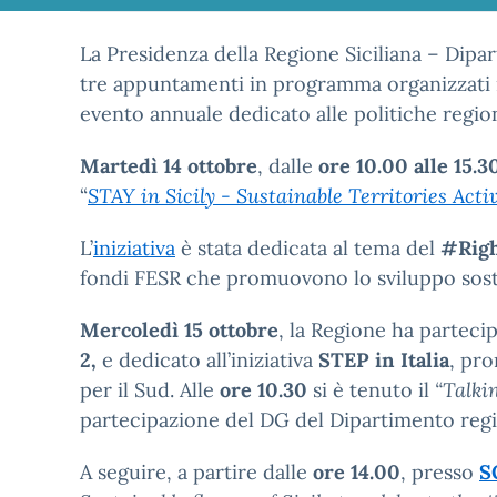
La Presidenza della Regione Siciliana – Dip
tre appuntamenti in programma organizzati 
evento annuale dedicato alle politiche regio
Martedì 14 ottobre
, dalle
ore 10.00 alle 15.3
“
STAY in Sicily - Sustainable Territories Acti
L’
iniziativa
è stata dedicata al tema del
#Righ
fondi FESR che promuovono lo sviluppo sosteni
Mercoledì 15 ottobre
, la Regione ha partecip
2,
e dedicato all’iniziativa
STEP in Italia
, pro
per il Sud. Alle
ore 10.30
si è tenuto il
“Talki
partecipazione del DG del Dipartimento regio
A seguire, a partire dalle
ore 14.00
, presso
S