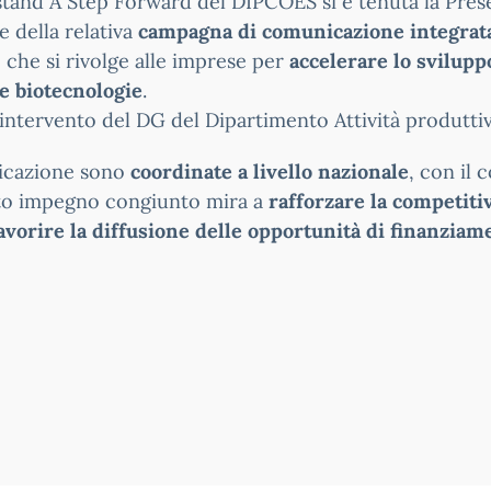
 stand A Step Forward del DIPCOES si è tenuta la Pre
 e della relativa
campagna di comunicazione integrata
 che si rivolge alle imprese per
accelerare lo sviluppo
le biotecnologie
.
'intervento del DG del Dipartimento Attività produtti
nicazione sono
coordinate a livello nazionale
, con il
o impegno congiunto mira a
rafforzare la competiti
avorire la diffusione delle opportunità di finanziam