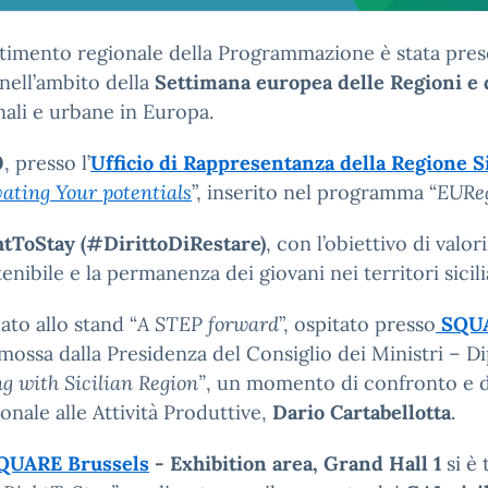
artimento regionale della Programmazione è stata pre
nell’ambito della
Settimana europea delle Regioni e
nali e urbane in Europa.
0
, presso l’
Ufficio di Rappresentanza della Regione Si
vating Your potentials
”, inserito nel programma “
EUReg
tToStay (#DirittoDiRestare)
, con l’obiettivo di valo
bile e la permanenza dei giovani nei territori sicili
ato allo stand “
A STEP forward
”, ospitato presso
SQUA
mossa dalla Presidenza del Consiglio dei Ministri – D
ng with Sicilian Region”
, un momento di confronto e dia
nale alle Attività Produttive,
Dario Cartabellotta
.
QUARE Brussels
- Exhibition area, Grand Hall 1
si è 