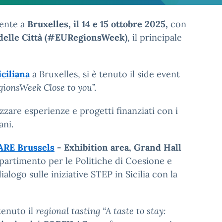
sente a
Bruxelles, il 14 e 15 ottobre 2025,
con
 delle Città (#EURegionsWeek)
, il principale
ciliana
a Bruxelles, si è tenuto il side event
ionsWeek Close to you
”.
rizzare esperienze e progetti finanziati con i
ani.
RE Brussels
- Exhibition area, Grand Hall
ipartimento per le Politiche di Coesione e
logo sulle iniziative STEP in Sicilia con la
tenuto il
regional tasting “A taste to stay: