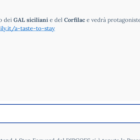
to dei
GAL siciliani
e del
Corfilac
e vedrà protagoniste 
ly.it/a-taste-to-stay