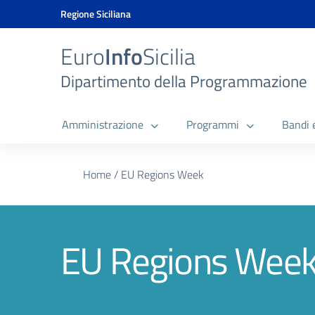
Vai ai contenuti
Vai al menu di navigazione
Vai al footer
Vai al banner delle Cookie Policy
Regione Siciliana
Euro
Info
Sicilia
Dipartimento della Programmazione
Amministrazione
Programmi
Bandi 
Home
/
EU Regions Week
EU Regions Wee