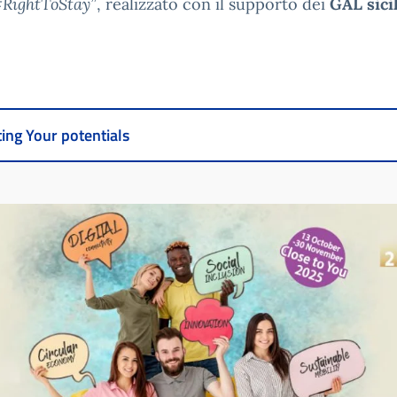
 #RightToStay”
, realizzato con il supporto dei
GAL sici
ting Your potentials