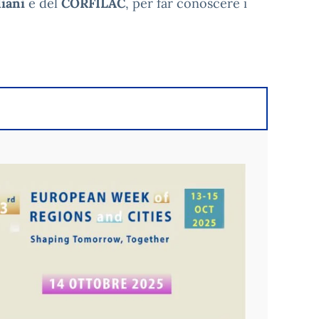
liani
e del
CORFILAC
, per far conoscere i