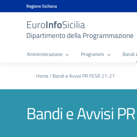
Vai ai contenuti
Vai al menu di navigazione
Vai al footer
Vai al banner delle Cookie Policy
Regione Siciliana
Euro
Info
Sicilia
Dipartimento della Programmazione
Amministrazione
Programmi
Bandi 
Home
/
Bandi e Avvisi PR FESR 21-27
Bandi e Avvisi P