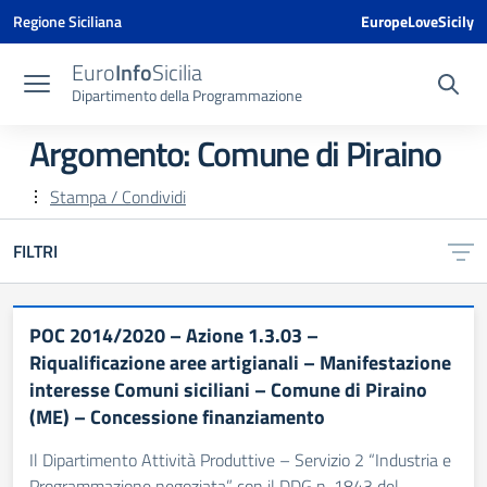
Vai ai contenuti
Vai al menu di navigazione
Vai al footer
Vai al banner delle Cookie Policy
Regione Siciliana
EuropeLoveSicily
Euro
Info
Sicilia
Dipartimento della Programmazione
Argomento: Comune di Piraino
Stampa / Condividi
FILTRI
POC 2014/2020 – Azione 1.3.03 –
Riqualificazione aree artigianali – Manifestazione
interesse Comuni siciliani – Comune di Piraino
(ME) – Concessione finanziamento
Il Dipartimento Attività Produttive – Servizio 2 “Industria e
Programmazione negoziata” con il DDG n. 1843 del