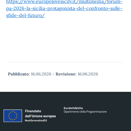
https://www.europelovesicily.it/multimedia/forum-
pa-2026-la-sicilia-protagonista-del-confronto-sulle-
sfide-del-futuro/
Pubblicato:
16.06.2026
-
Revisione:
16.06.2026
Euro
Info
Sicilia
Dipartimento della Programmazione