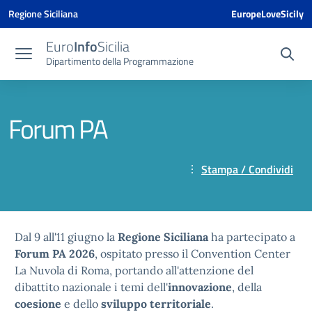
Vai ai contenuti
Vai al menu di navigazione
Vai al footer
Vai al banner delle Cookie Policy
Regione Siciliana
EuropeLoveSicily
Euro
Info
Sicilia
Dipartimento della Programmazione
Forum PA
Stampa / Condividi
Dal 9 all'11 giugno la
Regione Siciliana
ha partecipato a
Forum PA 2026
, ospitato presso il Convention Center
La Nuvola di Roma, portando all'attenzione del
dibattito nazionale i temi dell'
innovazione
, della
coesione
e dello
sviluppo territoriale
.