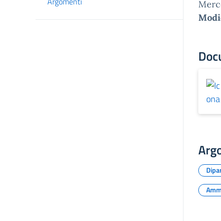
Argomenti
Merce
Modi
Doc
Arg
Dipar
Ammi