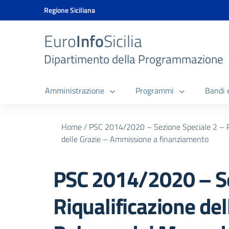
Vai ai contenuti
Vai al menu di navigazione
Vai al footer
Vai al banner delle Cookie Policy
Regione Siciliana
Euro
Info
Sicilia
Dipartimento della Programmazione
Amministrazione
Programmi
Bandi 
Home
/
PSC 2014/2020 – Sezione Speciale 2 – Riq
delle Grazie – Ammissione a finanziamento
PSC 2014/2020 – Se
Riqualificazione del