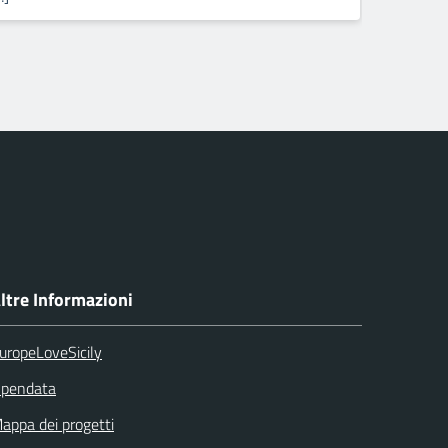
ltre Informazioni
uropeLoveSicily
pendata
appa dei progetti