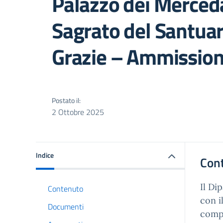
Palazzo dei Merceda
Sagrato del Santuar
Grazie – Ammission
Postato il:
2 Ottobre 2025
Indice
Con
Il Di
Contenuto
con i
Documenti
compl