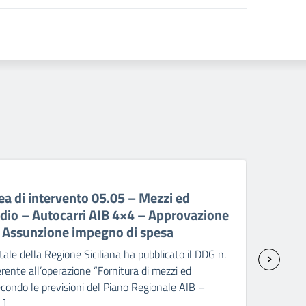
06 A
a di intervento 05.05 – Mezzi ed
PR 
ndio – Autocarri AIB 4×4 – Approvazione
ant
– Assunzione impegno di spesa
sp
ale della Regione Siciliana ha pubblicato il DDG n.
Il C
ente all’operazione “Fornitura di mezzi ed
2238
condo le previsioni del Piano Regionale AIB –
attr
…]
Pick