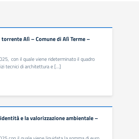
 torrente Alì – Comune di Alì Terme –
25, con il quale viene rideterminato il quadro
zi tecnici di architettura e […]
 identità e la valorizzazione ambientale –
25 con il quale viene liquidata la somma di euro