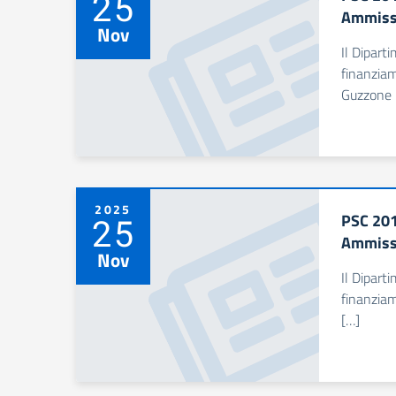
25
Ammiss
Nov
Il Dipart
finanzia
Guzzone –
2025
PSC 201
25
Ammissi
Nov
Il Dipart
finanziam
[…]