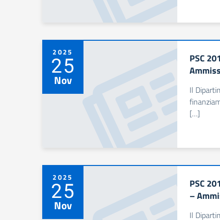
2025
PSC 201
25
Ammissi
Nov
Il Dipart
finanziam
[…]
2025
PSC 201
25
– Ammis
Nov
Il Dipart