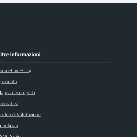
ltre Informazioni
uropeLoveSicily
pendata
appa dei progetti
ormativa
ucleo di Valutazione
eneficiari
SOC Sicilia