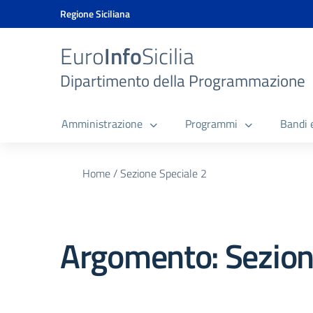
Vai ai contenuti
Vai al menu di navigazione
Vai al footer
Vai al banner delle Cookie Policy
Regione Siciliana
Euro
Info
Sicilia
Dipartimento della Programmazione
Amministrazione
Programmi
Bandi 
Home
/
Sezione Speciale 2
Argomento: Sezion