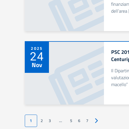
finanziam
dell’area
2025
PSC 201
24
Centuri
Nov
Il Dipart
valutazio
macello”
1
2
3
…
5
6
7
Pagina successiva