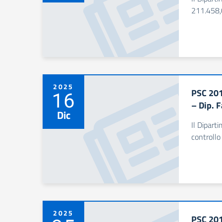
211.458,0
2025
PSC 201
16
– Dip. F
Dic
Il Dipart
controllo
2025
PSC 201