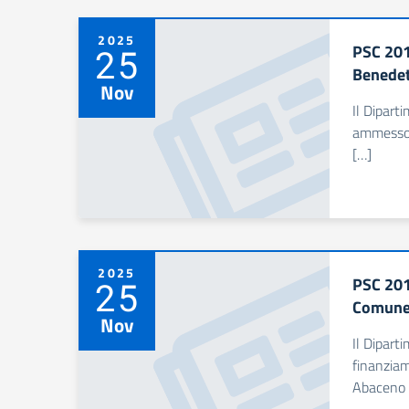
2025
PSC 201
25
Benedet
Nov
Il Dipart
ammesso a
[…]
2025
PSC 201
25
Comune 
Nov
Il Dipart
finanziam
Abaceno 