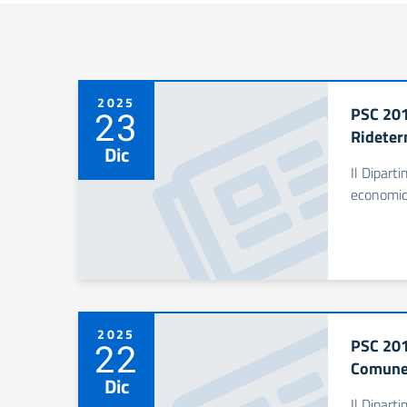
2025
PSC 201
23
Rideter
Dic
Il Dipart
economico,
2025
PSC 2014
22
Comune 
Dic
Il Dipart