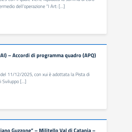
rmedio dell’operazione “I Art: […]
NAI) – Accordi di programma quadro (APQ)
7 del 11/12/2025, con xui è adottata la Pista di
i Sviluppo […]
ano Guzzone” – Militello Val di Catania –