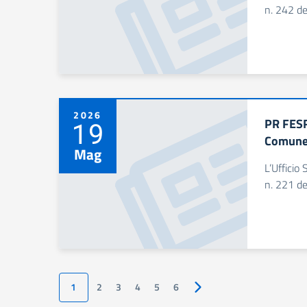
n. 242 de
2026
PR FESR
19
Comune 
Mag
L’Ufficio 
n. 221 de
1
2
3
4
5
6
Pagina successiva