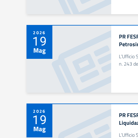
2026
PR FESR
19
Petrosi
Mag
L’Ufficio 
n. 243 de
2026
PR FESR
19
Liquida
Mag
L’Ufficio 