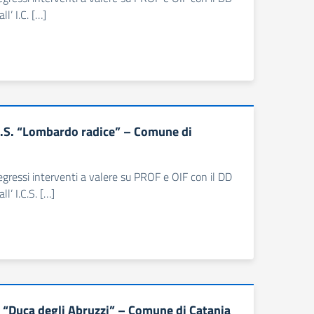
l’ I.C. […]
C.S. “Lombardo radice” – Comune di
 pregressi interventi a valere su PROF e OIF con il DD
’ I.C.S. […]
 “Duca degli Abruzzi” – Comune di Catania