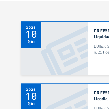
2026
PR FESR
10
Liquida
Giu
L’Ufficio 
n. 251 de
2026
PR FESR
10
Licodia
Giu
L’Ufficio 