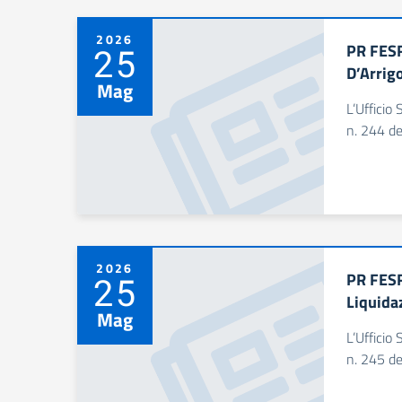
2026
PR FESR
25
D’Arrig
Mag
L’Ufficio 
n. 244 de
2026
PR FESR
25
Liquida
Mag
L’Ufficio 
n. 245 de