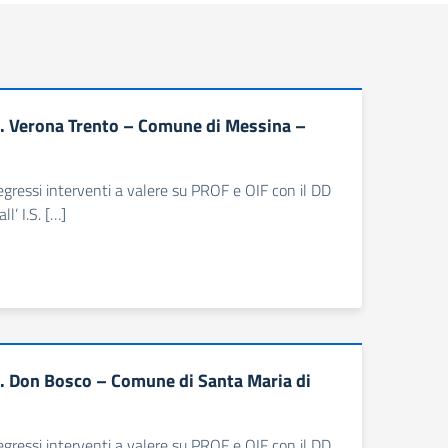
S. Verona Trento – Comune di Messina –
 pregressi interventi a valere su PROF e OIF con il DD
l’ I.S. […]
C. Don Bosco – Comune di Santa Maria di
 pregressi interventi a valere su PROF e OIF con il DD