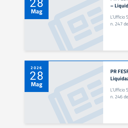
28
– Liqui
Mag
L’Ufficio 
n. 247 de
2026
PR FESR
28
Liquida
Mag
L’Ufficio 
n. 246 de