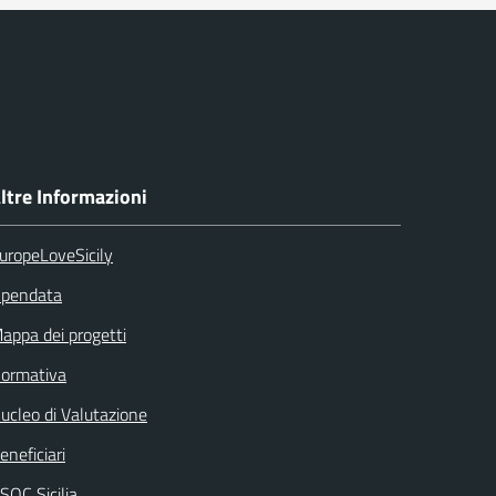
ltre Informazioni
uropeLoveSicily
pendata
appa dei progetti
ormativa
ucleo di Valutazione
eneficiari
SOC Sicilia