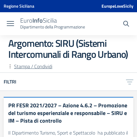
Vai ai contenuti
Vai al menu di navigazione
Vai al footer
Vai al banner delle Cookie Policy
Regione Siciliana
EuropeLoveSicily
Euro
Info
Sicilia
Dipartimento della Programmazione
Argomento: SIRU (Sistemi
Intercomunali di Rango Urbano)
Stampa / Condividi
FILTRI
PR FESR 2021/2027 – Azione 4.6.2 – Promozione
del turismo esperienziale e responsabile – SIRU e
IM – Pista di controllo
Il Dipartimento Turismo, Sport e Spettacolo ha pubblicato il