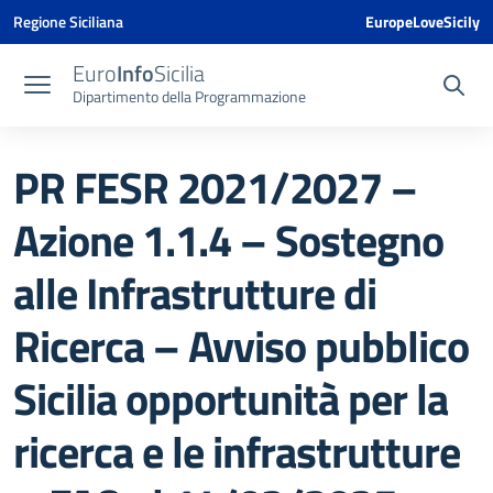
Vai ai contenuti
Vai al menu di navigazione
Vai al footer
Vai al banner delle Cookie Policy
Regione Siciliana
EuropeLoveSicily
Euro
Info
Sicilia
Dipartimento della Programmazione
PR FESR 2021/2027 –
Azione 1.1.4 – Sostegno
alle Infrastrutture di
Ricerca – Avviso pubblico
Sicilia opportunità per la
ricerca e le infrastrutture