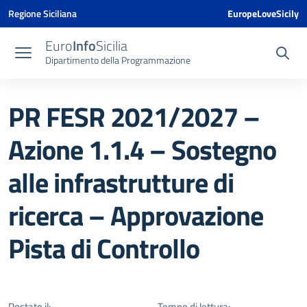
Vai ai contenuti
Vai al menu di navigazione
Vai al footer
Vai al banner delle Cookie Policy
Regione Siciliana
EuropeLoveSicily
Euro
Info
Sicilia
Dipartimento della Programmazione
PR FESR 2021/2027 –
Azione 1.1.4 – Sostegno
alle infrastrutture di
ricerca – Approvazione
Pista di Controllo
Postato il:
Tempo di lettura: