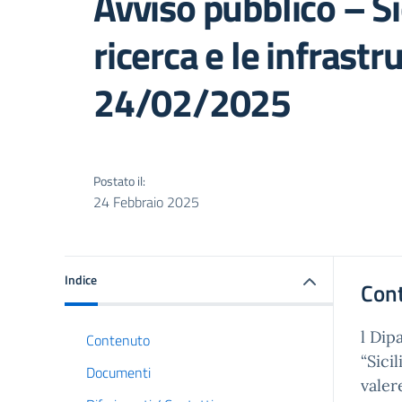
Avviso pubblico – Si
ricerca e le infrastr
24/02/2025
Postato il:
24 Febbraio 2025
Indice
Con
l Dip
Contenuto
“Sici
Documenti
valer