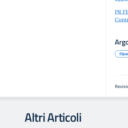
PR FE
Contr
Arg
Dipar
Revisi
Altri Articoli