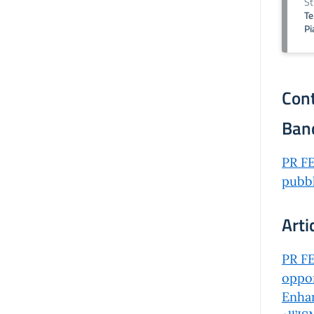
St
Te
Pi
Cont
Ban
PR FE
pubbl
Arti
PR FE
oppor
Enha