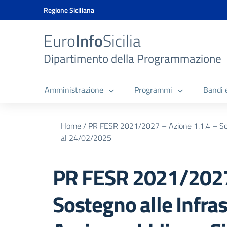
Vai ai contenuti
Vai al menu di navigazione
Vai al footer
Vai al banner delle Cookie Policy
Regione Siciliana
Euro
Info
Sicilia
Dipartimento della Programmazione
Amministrazione
Programmi
Bandi 
Home
/
PR FESR 2021/2027 – Azione 1.1.4 – Sosteg
al 24/02/2025
PR FESR 2021/2027 
Sostegno alle Infras