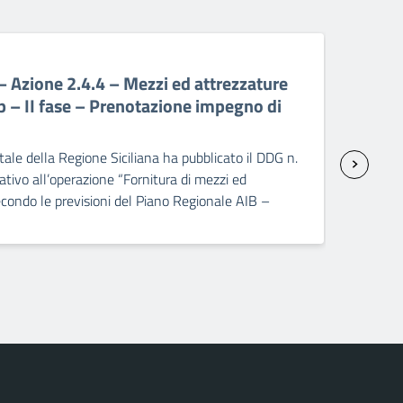
06 A
Azione 2.4.4 – Mezzi ed attrezzature
PR 
p – II fase – Prenotazione impegno di
att
sp
ale della Regione Siciliana ha pubblicato il DDG n.
Il C
ivo all’operazione “Fornitura di mezzi ed
2237
condo le previsioni del Piano Regionale AIB –
seco
]
dopp