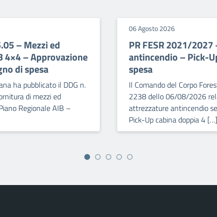
06 Agosto 2026
5.05 – Mezzi ed
PR FESR 2021/2027 – 
IB 4×4 – Approvazione
antincendio – Pick-U
gno di spesa
spesa
ana ha pubblicato il DDG n.
Il Comando del Corpo Forest
rnitura di mezzi ed
2238 dello 06/08/2026 relat
 Piano Regionale AIB –
attrezzature antincendio se
Pick-Up cabina doppia 4 […