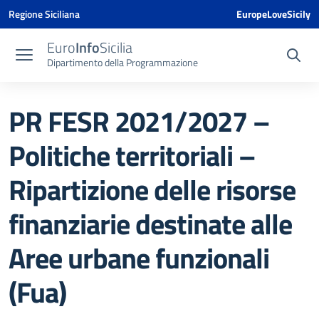
Vai ai contenuti
Vai al menu di navigazione
Vai al footer
Vai al banner delle Cookie Policy
Regione Siciliana
EuropeLoveSicily
Euro
Info
Sicilia
Dipartimento della Programmazione
PR FESR 2021/2027 –
Politiche territoriali –
Ripartizione delle risorse
finanziarie destinate alle
Aree urbane funzionali
(Fua)