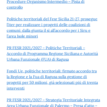
Procedure Organismo Intermedio – Pista di
controllo
Politiche territoriali del Fesr Sicilia 21-27, prosegue
l’iter per realizzare i progetti delle coalizioni di
comuni: dalla giunta il sì all’accordo per i Siru e
l’area Isole minori
PR FESR 2021/2027 – Politiche Territoriali –
Accordo di Programma Regione Siciliana e Autorità
Urbana Funzionale (FUA) di Ragusa
Fondi Ue, politiche territoriali: firmato accordo tra
la Regione e la Fua di Ragusa sulla gestione di
progetti per 50 milioni, già selezionati più di trenta
interventi
PR FESR 2021/2027 – Strategia Territoriale Integrata
Area Urbana Funzionale di Palermo – Presa d’atto –