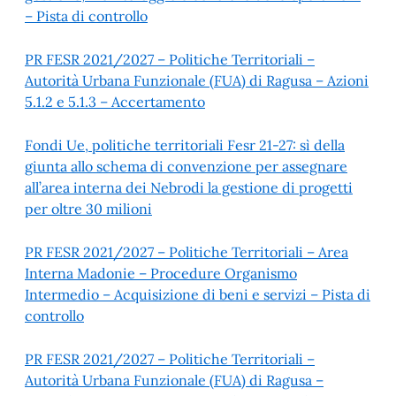
– Pista di controllo
PR FESR 2021/2027 – Politiche Territoriali –
Autorità Urbana Funzionale (FUA) di Ragusa – Azioni
5.1.2 e 5.1.3 – Accertamento
Fondi Ue, politiche territoriali Fesr 21-27: sì della
giunta allo schema di convenzione per assegnare
all’area interna dei Nebrodi la gestione di progetti
per oltre 30 milioni
PR FESR 2021/2027 – Politiche Territoriali – Area
Interna Madonie – Procedure Organismo
Intermedio – Acquisizione di beni e servizi – Pista di
controllo
PR FESR 2021/2027 – Politiche Territoriali –
Autorità Urbana Funzionale (FUA) di Ragusa –