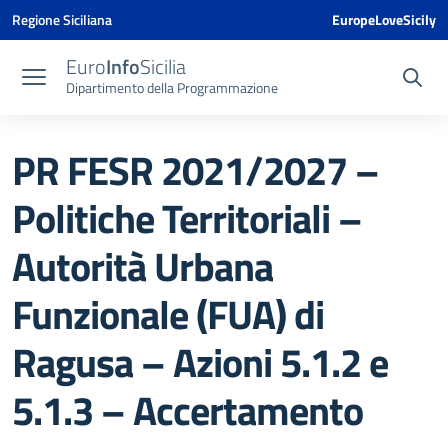
Vai ai contenuti
Vai al menu di navigazione
Vai al footer
Vai al banner delle Cookie Policy
Regione Siciliana
EuropeLoveSicily
Euro
Info
Sicilia
Dipartimento della Programmazione
PR FESR 2021/2027 –
Politiche Territoriali –
Autorità Urbana
Funzionale (FUA) di
Ragusa – Azioni 5.1.2 e
5.1.3 – Accertamento