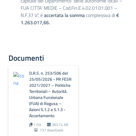
capitale del Dipartimento delle autonomie locali –
FUA CITTA’ MEDIE – Cod.Fin.E.4.02.01.01.001 –
N.F.37 V”, è
accertata la somma
complessiva di
€
1.263.017,66.
Documenti
D.R.S. n. 253/S06 del
25/05/2026 - PR FESR
2021/2027 – Politiche
Territoriali – Autorità
Urbana Funzionale
(FUA) di Ragusa –
Azioni 5.1.2 e 5.1.3 -
Accertamento
1 file
383.74 KB
731 downloads