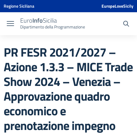
Vai ai contenuti
Vai al menu di navigazione
Vai al footer
Vai al banner delle Cookie Policy
Regione Siciliana
EuropeLoveSicily
Euro
Info
Sicilia
Dipartimento della Programmazione
PR FESR 2021/2027 –
Azione 1.3.3 – MICE Trade
Show 2024 – Venezia –
Approvazione quadro
economico e
prenotazione impegno