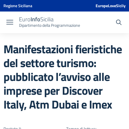
Vai ai contenuti
Vai al menu di navigazione
Vai al footer
Vai al banner delle Cookie Policy
Regione Siciliana
EuropeLoveSicily
Euro
Info
Sicilia
Dipartimento della Programmazione
Manifestazioni fieristiche
del settore turismo:
pubblicato l’avviso alle
imprese per Discover
Italy, Atm Dubai e Imex
Postato il:
Tempo di lettura: