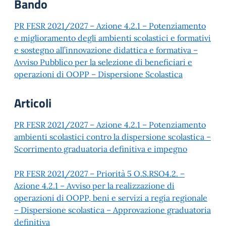
Bando
PR FESR 2021/2027 – Azione 4.2.1 – Potenziamento
e miglioramento degli ambienti scolastici e formativi
e sostegno all’innovazione didattica e formativa –
Avviso Pubblico per la selezione di beneficiari e
operazioni di OOPP – Dispersione Scolastica
Articoli
PR FESR 2021/2027 – Azione 4.2.1 – Potenziamento
ambienti scolastici contro la dispersione scolastica –
Scorrimento graduatoria definitiva e impegno
PR FESR 2021/2027 – Priorità 5 O.S.RSO4.2. –
Azione 4.2.1 – Avviso per la realizzazione di
operazioni di OOPP, beni e servizi a regia regionale
– Dispersione scolastica – Approvazione graduatoria
definitiva