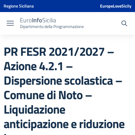
Vai ai contenuti
Vai al menu di navigazione
Vai al footer
Vai al banner delle Cookie Policy
Regione Siciliana
EuropeLoveSicily
Euro
Info
Sicilia
Dipartimento della Programmazione
PR FESR 2021/2027 –
Azione 4.2.1 –
Dispersione scolastica –
Comune di Noto –
Liquidazione
anticipazione e riduzione