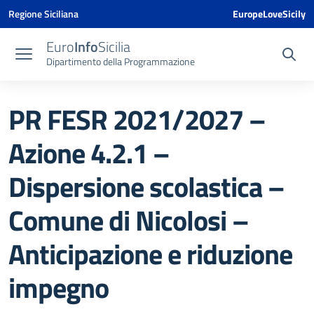
Vai ai contenuti
Vai al menu di navigazione
Vai al footer
Vai al banner delle Cookie Policy
Regione Siciliana
EuropeLoveSicily
Euro
Info
Sicilia
Dipartimento della Programmazione
PR FESR 2021/2027 –
Azione 4.2.1 –
Dispersione scolastica –
Comune di Nicolosi –
Anticipazione e riduzione
impegno