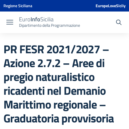
Vai ai contenuti
Vai al menu di navigazione
Vai al footer
Vai al banner delle Cookie Policy
Regione Siciliana
EuropeLoveSicily
Euro
Info
Sicilia
Dipartimento della Programmazione
PR FESR 2021/2027 –
Azione 2.7.2 – Aree di
pregio naturalistico
ricadenti nel Demanio
Marittimo regionale –
Graduatoria provvisoria