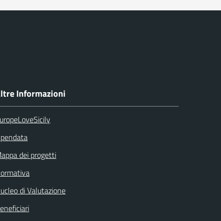
ltre Informazioni
uropeLoveSicily
pendata
appa dei progetti
ormativa
ucleo di Valutazione
eneficiari