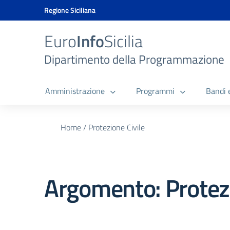
Vai ai contenuti
Vai al menu di navigazione
Vai al footer
Vai al banner delle Cookie Policy
Regione Siciliana
Euro
Info
Sicilia
Dipartimento della Programmazione
Amministrazione
Programmi
Bandi 
Home
/
Protezione Civile
Argomento: Protezi