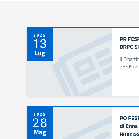
2026
PR FESR
13
DRPC Si
Lug
Il Dipart
28/05/202
2026
PO FESR
28
di Enna
Mag
Ammissi