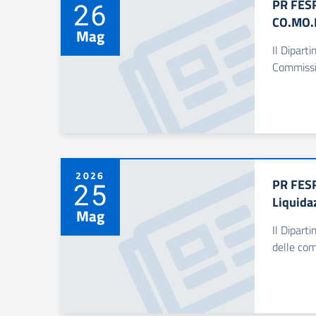
PR FESR
26
CO.MO.R
Mag
Il Dipart
Commissio
2026
PR FESR
25
Liquida
Mag
Il Dipart
delle com