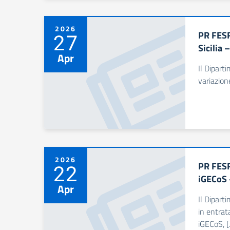
2026
PR FESR
27
Sicilia
Apr
Il Dipart
variazion
2026
PR FESR
22
iGECoS 
Apr
Il Dipart
in entrat
iGECoS, 