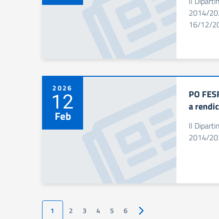
Il Dipar
2014/202
16/12/2
2026
PO FESR
12
a rendi
Feb
Il Dipar
2014/202
1
2
3
4
5
6
Pagina successiva