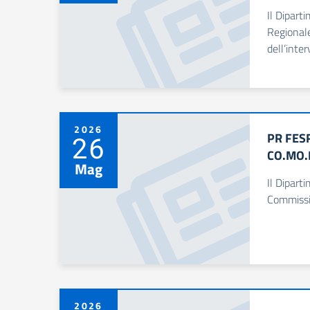
Il Dipart
Regionale
dell’inte
2026
PR FESR
26
CO.MO.R
Mag
Il Dipart
Commissio
2026