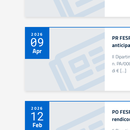
2026
PR FESR
09
anticip
Apr
Il Dipart
n. PA/000
di € […]
2026
PO FESR
12
rendico
Feb