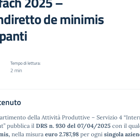
ofach 2025 –
ndiretto de minimis
ipanti
Tempo di lettura:
2 min
tenuto
partimento della Attività Produttive – Servizio 4 “Inte
nt” pubblica il
DRS n. 930 del 07/04/2025
con il qua
mis,
nella misura
euro 2.787,98
per ogni
singola azien