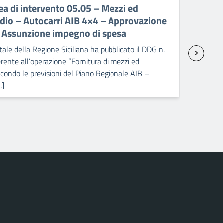
a di intervento 05.05 – Mezzi ed
PR 
ndio – Autocarri AIB 4×4 – Approvazione
ant
– Assunzione impegno di spesa
sp
ale della Regione Siciliana ha pubblicato il DDG n.
Il C
ente all’operazione “Fornitura di mezzi ed
2238
condo le previsioni del Piano Regionale AIB –
attr
…]
Pick