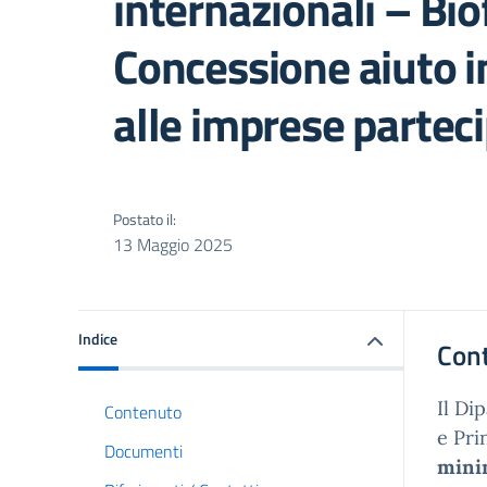
internazionali – Bi
Concessione aiuto i
alle imprese partec
Postato il:
13 Maggio 2025
Indice
Con
Il Di
Contenuto
e Pri
Documenti
mini