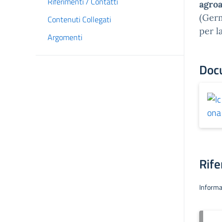
Riferimenti / Contatti
agro
(Germ
Contenuti Collegati
per l
Argomenti
Doc
Rife
Informa