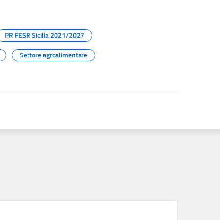
PR FESR Sicilia 2021/2027
Settore agroalimentare
06 A