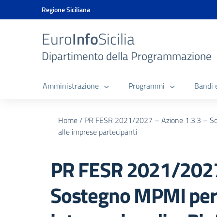
Vai ai contenuti
Vai al menu di navigazione
Vai al footer
Vai al banner delle Cookie Policy
Regione Siciliana
Euro
Info
Sicilia
Dipartimento della Programmazione
Amministrazione
Programmi
Bandi 
Home
/
PR FESR 2021/2027 – Azione 1.3.3 – Sost
alle imprese partecipanti
PR FESR 2021/2027 
Sostegno MPMI per l