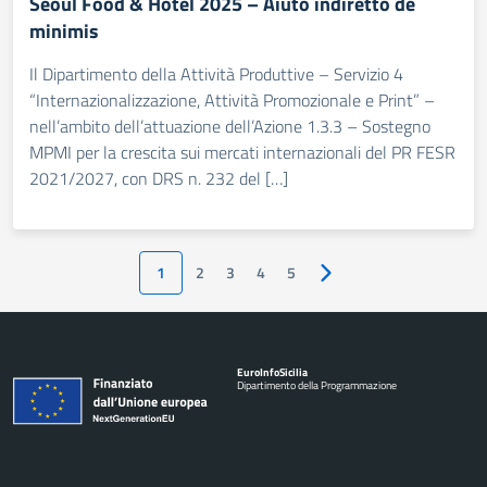
Seoul Food & Hotel 2025 – Aiuto indiretto de
minimis
Il Dipartimento della Attività Produttive – Servizio 4
“Internazionalizzazione, Attività Promozionale e Print” –
nell’ambito dell’attuazione dell’Azione 1.3.3 – Sostegno
MPMI per la crescita sui mercati internazionali del PR FESR
2021/2027, con DRS n. 232 del […]
1
2
3
4
5
Pagina successiva
Euro
Info
Sicilia
Dipartimento della Programmazione