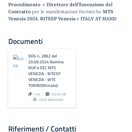
Procedimento
e
Direttore dell’Esecuzione del
Contratto
per le manifestazioni fieristiche
MTS
Venezia 2024
,
BITESP Venezia
e
ITALY AT HAND
Documenti
DDG n. 2862 del
20.09.2024 Nomina
RUP e DEC MTS
VENEZIA - BITESP
VENEZIA - WTE
TORINO(firmato)
1 file
150.55 KB
2449 downloads
Riferimenti / Contatti