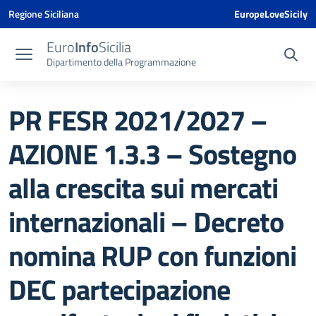
Vai ai contenuti
Vai al menu di navigazione
Vai al footer
Vai al banner delle Cookie Policy
Regione Siciliana
EuropeLoveSicily
Euro
Info
Sicilia
Dipartimento della Programmazione
PR FESR 2021/2027 –
AZIONE 1.3.3 – Sostegno
alla crescita sui mercati
internazionali – Decreto
nomina RUP con funzioni
DEC partecipazione