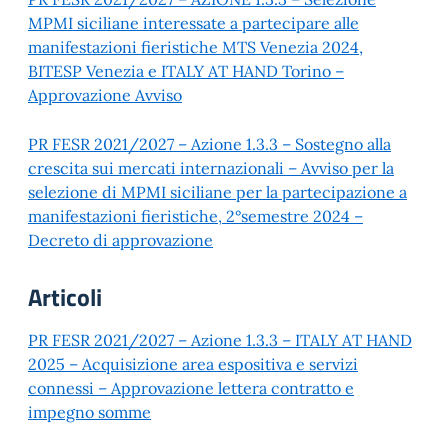
MPMI siciliane interessate a partecipare alle
manifestazioni fieristiche MTS Venezia 2024,
BITESP Venezia e ITALY AT HAND Torino –
Approvazione Avviso
PR FESR 2021/2027 – Azione 1.3.3 – Sostegno alla
crescita sui mercati internazionali – Avviso per la
selezione di MPMI siciliane per la partecipazione a
manifestazioni fieristiche, 2°semestre 2024 –
Decreto di approvazione
Articoli
PR FESR 2021/2027 – Azione 1.3.3 – ITALY AT HAND
2025 – Acquisizione area espositiva e servizi
connessi – Approvazione lettera contratto e
impegno somme