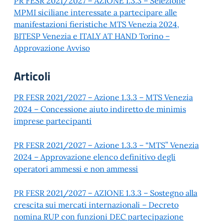
PR FESR 2021/2027 – AZIONE 1.3.3 – Selezione
MPMI siciliane interessate a partecipare alle
manifestazioni fieristiche MTS Venezia 2024,
BITESP Venezia e ITALY AT HAND Torino –
Approvazione Avviso
Articoli
PR FESR 2021/2027 – Azione 1.3.3 – MTS Venezia
2024 – Concessione aiuto indiretto de minimis
imprese partecipanti
PR FESR 2021/2027 – Azione 1.3.3 – “MTS” Venezia
2024 – Approvazione elenco definitivo degli
operatori ammessi e non ammessi
PR FESR 2021/2027 – AZIONE 1.3.3 – Sostegno alla
crescita sui mercati internazionali – Decreto
nomina RUP con funzioni DEC partecipazione