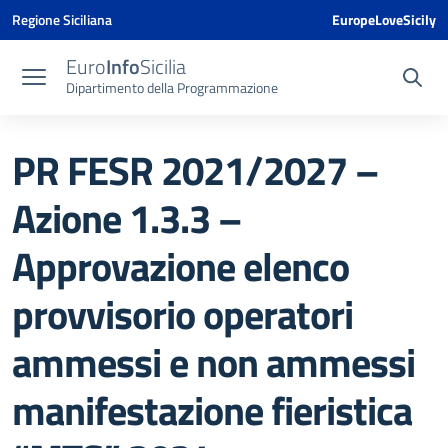
Vai ai contenuti
Vai al menu di navigazione
Vai al footer
Vai al banner delle Cookie Policy
Regione Siciliana
EuropeLoveSicily
Euro
Info
Sicilia
Dipartimento della Programmazione
PR FESR 2021/2027 –
Azione 1.3.3 –
Approvazione elenco
provvisorio operatori
ammessi e non ammessi
manifestazione fieristica