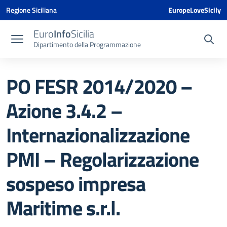
Vai ai contenuti
Vai al menu di navigazione
Vai al footer
Vai al banner delle Cookie Policy
Regione Siciliana
EuropeLoveSicily
Euro
Info
Sicilia
Dipartimento della Programmazione
PO FESR 2014/2020 –
Azione 3.4.2 –
Internazionalizzazione
PMI – Regolarizzazione
sospeso impresa
Maritime s.r.l.