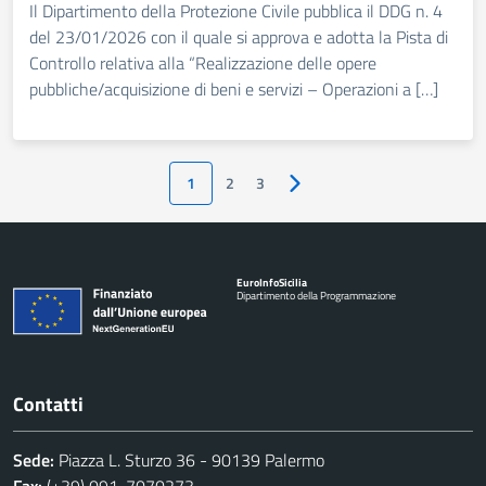
Il Dipartimento della Protezione Civile pubblica il DDG n. 4
del 23/01/2026 con il quale si approva e adotta la Pista di
Controllo relativa alla “Realizzazione delle opere
pubbliche/acquisizione di beni e servizi – Operazioni a […]
1
2
3
Pagina successiva
Euro
Info
Sicilia
Dipartimento della Programmazione
Contatti
Sede:
Piazza L. Sturzo 36 - 90139 Palermo