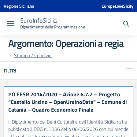
Vai ai contenuti
Vai al menu di navigazione
Vai al footer
Vai al banner delle Cookie Policy
Regione Siciliana
EuropeLoveSicily
Euro
Info
Sicilia
Dipartimento della Programmazione
Argomento: Operazioni a regia
Stampa / Condividi
FILTRI
PO FESR 2014/2020 – Azione 6.7.2 – Progetto
“Castello Ursino – OpenUrsinoData” – Comune di
Catania – Quadro Economico Finale
Il Dipartimento dei Beni Culturali e dell’Identità Siciliana ha
pubblicato il DDG n. 3386 dello 08/06/2026 con cui prende
atto del Quadro Economico Finale di spesa per un importo