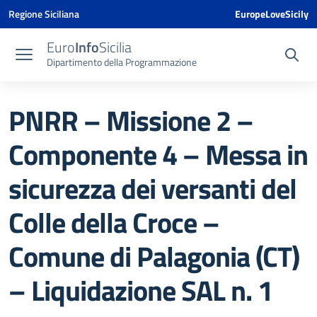
Vai ai contenuti
Vai al menu di navigazione
Vai al footer
Vai al banner delle Cookie Policy
Regione Siciliana
EuropeLoveSicily
Euro
Info
Sicilia
Dipartimento della Programmazione
PNRR – Missione 2 –
Componente 4 – Messa in
sicurezza dei versanti del
Colle della Croce –
Comune di Palagonia (CT)
– Liquidazione SAL n. 1