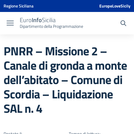
Vai ai contenuti
Vai al menu di navigazione
Vai al footer
Vai al banner delle Cookie Policy
Regione Siciliana
EuropeLoveSicily
Euro
Info
Sicilia
Dipartimento della Programmazione
PNRR – Missione 2 –
Canale di gronda a monte
dell’abitato – Comune di
Scordia – Liquidazione
SAL n. 4
Postato il:
Tempo di lettura: