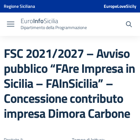
Vai ai contenuti
Vai al menu di navigazione
Vai al footer
Vai al banner delle Cookie Policy
Regione Siciliana
EuropeLoveSicily
Euro
Info
Sicilia
Dipartimento della Programmazione
FSC 2021/2027 – Avviso
pubblico “FAre Impresa in
Sicilia – FAInSicilia” –
Concessione contributo
impresa Dimora Carbone
Postato il:
Tempo di lettura: