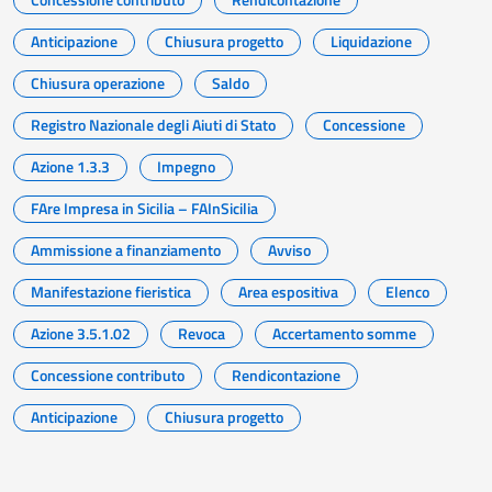
Anticipazione
Chiusura progetto
Liquidazione
Chiusura operazione
Saldo
Registro Nazionale degli Aiuti di Stato
Concessione
Azione 1.3.3
Impegno
FAre Impresa in Sicilia – FAInSicilia
Ammissione a finanziamento
Avviso
Manifestazione fieristica
Area espositiva
Elenco
Azione 3.5.1.02
Revoca
Accertamento somme
Concessione contributo
Rendicontazione
Anticipazione
Chiusura progetto