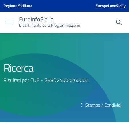
Vai ai contenuti
Vai al menu di navigazione
Vai al footer
Vai al banner delle Cookie Policy
Regione Siciliana
EuropeLoveSicily
Euro
Info
Sicilia
Dipartimento della Programmazione
Ricerca
Risultati per CUP - G88D24000260006
Stampa / Condividi