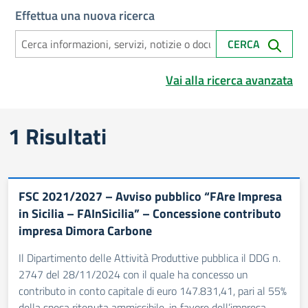
Effettua una nuova ricerca
CERCA
Vai alla ricerca avanzata
Risultati di ricerca
1 Risultati
FSC 2021/2027 – Avviso pubblico “FAre Impresa
in Sicilia – FAInSicilia” – Concessione contributo
impresa Dimora Carbone
Il Dipartimento delle Attività Produttive pubblica il DDG n.
2747 del 28/11/2024 con il quale ha concesso un
contributo in conto capitale di euro 147.831,41, pari al 55%
della spesa ritenuta ammissibile, in favore dell’impresa