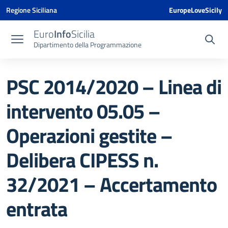
Vai ai contenuti
Vai al menu di navigazione
Vai al footer
Vai al banner delle Cookie Policy
Regione Siciliana
EuropeLoveSicily
Euro
Info
Sicilia
Dipartimento della Programmazione
PSC 2014/2020 – Linea di
intervento 05.05 –
Operazioni gestite –
Delibera CIPESS n.
32/2021 – Accertamento
entrata