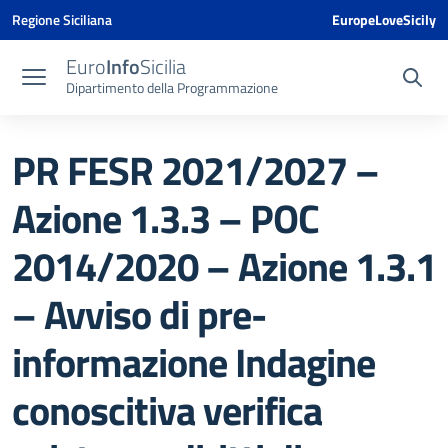
Vai ai contenuti
Vai al menu di navigazione
Vai al footer
Vai al banner delle Cookie Policy
Regione Siciliana
EuropeLoveSicily
Euro
Info
Sicilia
Dipartimento della Programmazione
PR FESR 2021/2027 –
Azione 1.3.3 – POC
2014/2020 – Azione 1.3.1
– Avviso di pre-
informazione Indagine
conoscitiva verifica