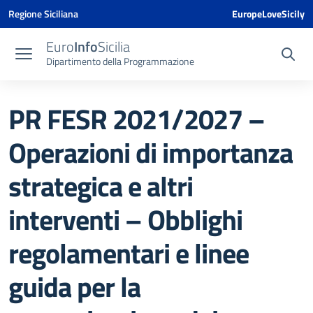
Vai ai contenuti
Vai al menu di navigazione
Vai al footer
Vai al banner delle Cookie Policy
Regione Siciliana
EuropeLoveSicily
Euro
Info
Sicilia
Dipartimento della Programmazione
PR FESR 2021/2027 –
Operazioni di importanza
strategica e altri
interventi – Obblighi
regolamentari e linee
guida per la