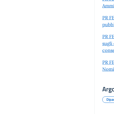
Ammis
PR FE
pubbl
PR FE
sugli
conse
PR FE
Nomi
Arg
Dipar