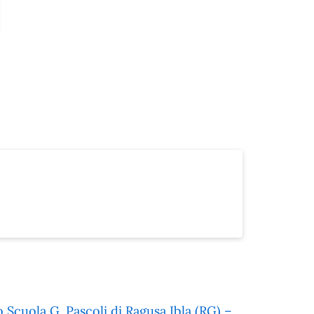
Scuola G. Pascoli di Ragusa Ibla (RG) –