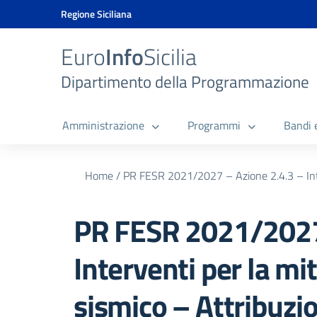
Vai ai contenuti
Vai al menu di navigazione
Vai al footer
Vai al banner delle Cookie Policy
Regione Siciliana
Euro
Info
Sicilia
Dipartimento della Programmazione
Amministrazione
Programmi
Bandi 
Home
/
PR FESR 2021/2027 – Azione 2.4.3 – Inter
PR FESR 2021/2027 
Interventi per la mi
sismico – Attribuzi