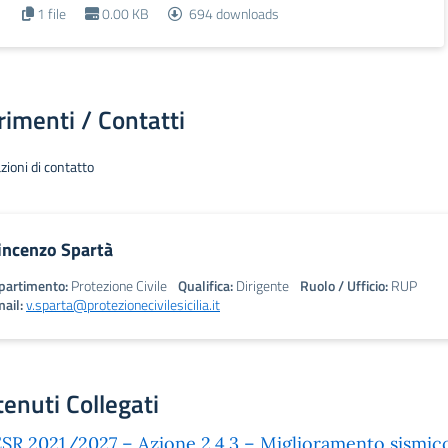
1 file
0.00 KB
694 downloads
rimenti / Contatti
zioni di contatto
incenzo Spartà
partimento:
Protezione Civile
Qualifica:
Dirigente
Ruolo / Ufficio:
RUP
ail:
v.sparta@protezionecivilesicilia.it
enuti Collegati
SR 2021/2027 – Azione 2.4.3 – Miglioramento sismico 