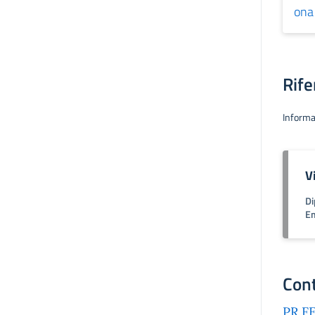
Rife
Informa
V
Di
Em
Cont
PR FE