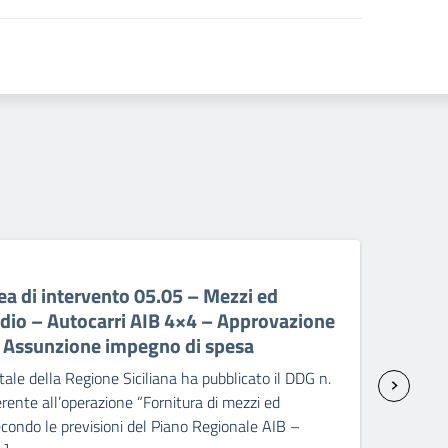
06 A
a di intervento 05.05 – Mezzi ed
PR 
ndio – Autocarri AIB 4×4 – Approvazione
ant
– Assunzione impegno di spesa
sp
ale della Regione Siciliana ha pubblicato il DDG n.
Il C
ente all’operazione “Fornitura di mezzi ed
2238
condo le previsioni del Piano Regionale AIB –
attr