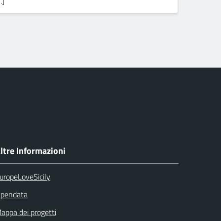
…]
Pick
ltre Informazioni
uropeLoveSicily
pendata
appa dei progetti