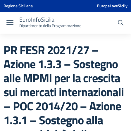
Vai ai contenuti
Vai al menu di navigazione
Vai al footer
Vai al banner delle Cookie Policy
Regione Siciliana
EuropeLoveSicily
Euro
Info
Sicilia
Dipartimento della Programmazione
PR FESR 2021/27 –
Azione 1.3.3 – Sostegno
alle MPMI per la crescita
sui mercati internazionali
– POC 2014/20 – Azione
1.3.1 – Sostegno alla