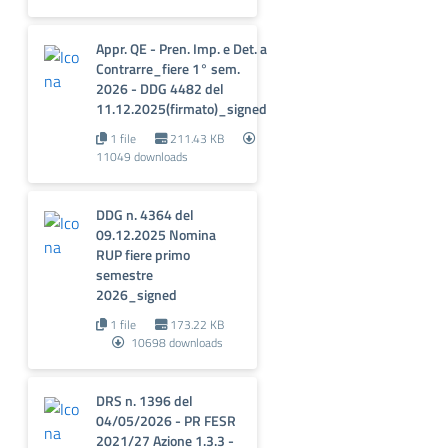
Appr. QE - Pren. Imp. e Det. a
Contrarre_fiere 1° sem.
2026 - DDG 4482 del
11.12.2025(firmato)_signed
1 file
211.43 KB
11049 downloads
DDG n. 4364 del
09.12.2025 Nomina
RUP fiere primo
semestre
2026_signed
1 file
173.22 KB
10698 downloads
DRS n. 1396 del
04/05/2026 - PR FESR
2021/27 Azione 1.3.3 -