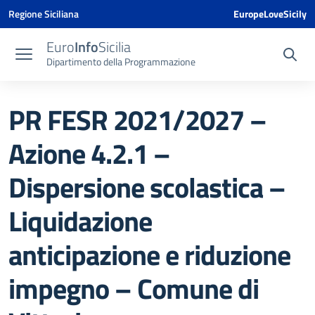
Vai ai contenuti
Vai al menu di navigazione
Vai al footer
Vai al banner delle Cookie Policy
Regione Siciliana
EuropeLoveSicily
Euro
Info
Sicilia
Dipartimento della Programmazione
PR FESR 2021/2027 –
Azione 4.2.1 –
Dispersione scolastica –
Liquidazione
anticipazione e riduzione
impegno – Comune di