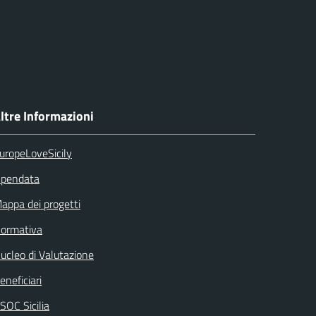
ltre Informazioni
uropeLoveSicily
pendata
appa dei progetti
ormativa
ucleo di Valutazione
eneficiari
SOC Sicilia