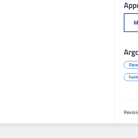
App
M
Arg
Dipa
Fonti
Revisi