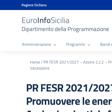
Vai ai contenuti
Vai al menu di navigazione
Vai al footer
Vai al banner delle Cookie Policy
Regione Siciliana
Euro
Info
Sicilia
Dipartimento della Programmazione
Amministrazione
Programmi
Bandi 
Home
/
PR FESR 2021/2027 – Azione 2.2.2 – Prom
Valutazione
PR FESR 2021/2027 
Promuovere le energ