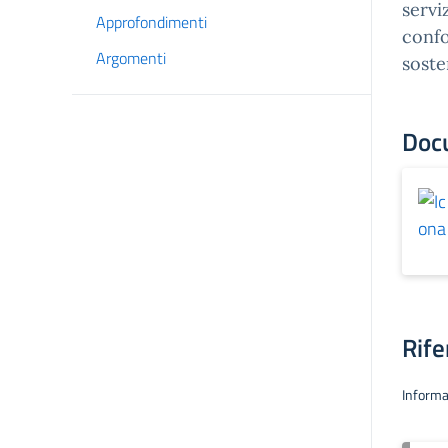
servi
Approfondimenti
confo
Argomenti
sosten
Doc
Rife
Informa