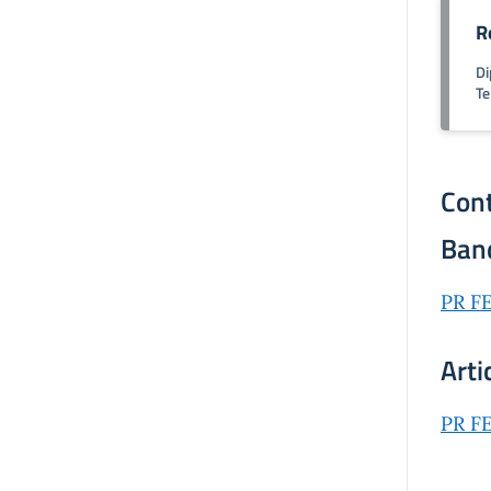
R
Di
Te
Cont
Ban
PR FE
Arti
PR FE