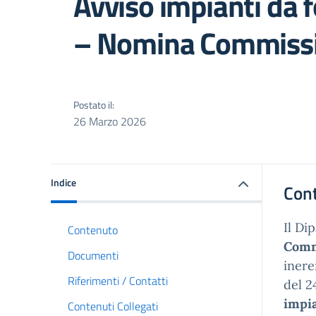
Avviso impianti da f
– Nomina Commissi
Postato il:
26 Marzo 2026
Indice
Con
Il Di
Contenuto
Comm
Documenti
ineren
Riferimenti / Contatti
del 2
impi
Contenuti Collegati