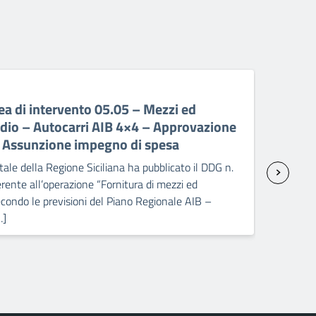
06 A
a di intervento 05.05 – Mezzi ed
PR 
ndio – Autocarri AIB 4×4 – Approvazione
ant
– Assunzione impegno di spesa
sp
ale della Regione Siciliana ha pubblicato il DDG n.
Il C
ente all’operazione “Fornitura di mezzi ed
2238
condo le previsioni del Piano Regionale AIB –
attr
…]
Pick