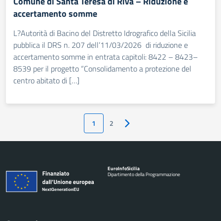
Comune di Santa Teresa di Riva – Riduzione e
accertamento somme
L?Autorità di Bacino del Distretto Idrografico della Sicilia
pubblica il DRS n. 207 dell’11/03/2026 di riduzione e
accertamento somme in entrata capitoli: 8422 – 8423–
8539 per il progetto “Consolidamento a protezione del
centro abitato di […]
1
2
Pagina successiva
Euro
Info
Sicilia
Dipartimento della Programmazione