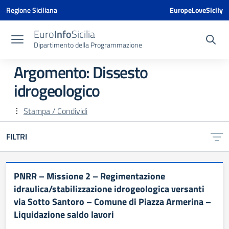
Vai ai contenuti
Vai al menu di navigazione
Vai al footer
Vai al banner delle Cookie Policy
Regione Siciliana
EuropeLoveSicily
Euro
Info
Sicilia
Dipartimento della Programmazione
Argomento: Dissesto
idrogeologico
Stampa / Condividi
FILTRI
PNRR – Missione 2 – Regimentazione
idraulica/stabilizzazione idrogeologica versanti
via Sotto Santoro – Comune di Piazza Armerina –
Liquidazione saldo lavori