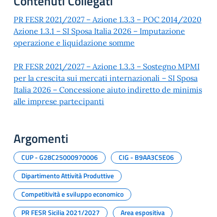
Contenuti Collegati
PR FESR 2021/2027 – Azione 1.3.3 – POC 2014/2020
Azione 1.3.1 – SI Sposa Italia 2026 – Imputazione
operazione e liquidazione somme
PR FESR 2021/2027 – Azione 1.3.3 – Sostegno MPMI
per la crescita sui mercati internazionali – SI Sposa
Italia 2026 – Concessione aiuto indiretto de minimis
alle imprese partecipanti
Argomenti
CUP - G28C25000970006
CIG - B9AA3C5E06
Dipartimento Attività Produttive
Competitività e sviluppo economico
PR FESR Sicilia 2021/2027
Area espositiva