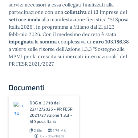
servizi accessori a essa collegati finalizzati alla
partecipazione con una
collettiva
di
13 i
mprese del
settore moda
alla manifestazione fieristica “SI Sposa
Italia 2026”, in programma a Milano dal 21 al 23
febbraio 2026. Con il medesimo decreto è stata
impegnata
la
somma
complessiva di
euro 103.186,38
a valere sulle risorse dell’Azione 1.3.3 “Sostegno alle
MPMI per la crescita sui mercati internazionali” del
PR FESR 2021/2027.
Documenti
DDG n. 3718 del
22/12/2025 - PR FESR
2021/27 Azione 1.3.3 -
SI Sposa Italia
2 file
1.76 MB
875 downloads