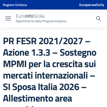
Vai ai contenuti
Vai al menu di navigazione
Vai al footer
Vai al banner delle Cookie Policy
Regione Siciliana
EuropeLoveSicily
Euro
Info
Sicilia
Dipartimento della Programmazione
PR FESR 2021/2027 –
Azione 1.3.3 – Sostegno
MPMI per la crescita sui
mercati internazionali –
SI Sposa Italia 2026 –
Allestimento area