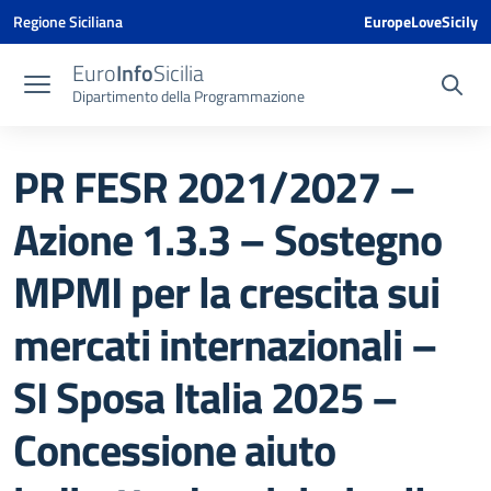
Vai ai contenuti
Vai al menu di navigazione
Vai al footer
Vai al banner delle Cookie Policy
Regione Siciliana
EuropeLoveSicily
Euro
Info
Sicilia
Dipartimento della Programmazione
PR FESR 2021/2027 –
Azione 1.3.3 – Sostegno
MPMI per la crescita sui
mercati internazionali –
SI Sposa Italia 2025 –
Concessione aiuto