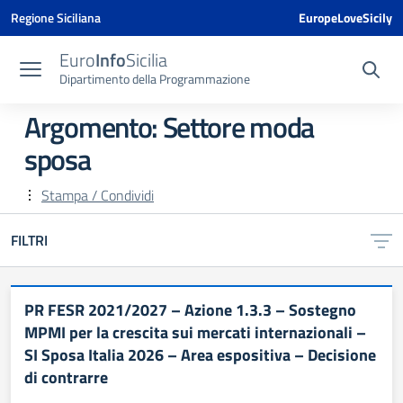
Vai ai contenuti
Vai al menu di navigazione
Vai al footer
Vai al banner delle Cookie Policy
Regione Siciliana
EuropeLoveSicily
Euro
Info
Sicilia
Dipartimento della Programmazione
Argomento: Settore moda
sposa
Stampa / Condividi
FILTRI
PR FESR 2021/2027 – Azione 1.3.3 – Sostegno
MPMI per la crescita sui mercati internazionali –
SI Sposa Italia 2026 – Area espositiva – Decisione
di contrarre