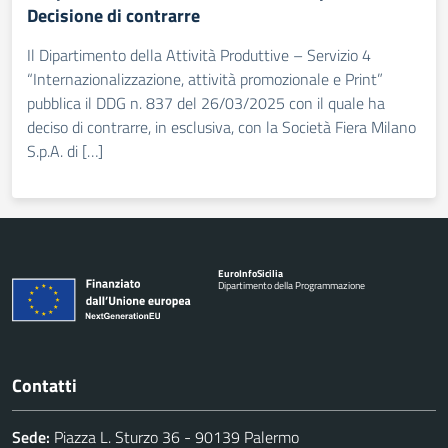
Decisione di contrarre
Il Dipartimento della Attività Produttive – Servizio 4
“Internazionalizzazione, attività promozionale e Print”
pubblica il DDG n. 837 del 26/03/2025 con il quale ha
deciso di contrarre, in esclusiva, con la Società Fiera Milano
S.p.A. di […]
Euro
Info
Sicilia
Dipartimento della Programmazione
Contatti
Sede:
Piazza L. Sturzo 36 - 90139 Palermo