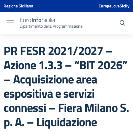
Vai ai contenuti
Vai al menu di navigazione
Vai al footer
Vai al banner delle Cookie Policy
Regione Siciliana
EuropeLoveSicily
Euro
Info
Sicilia
Dipartimento della Programmazione
PR FESR 2021/2027 –
Azione 1.3.3 – “BIT 2026”
– Acquisizione area
espositiva e servizi
connessi – Fiera Milano S.
p. A. – Liquidazione