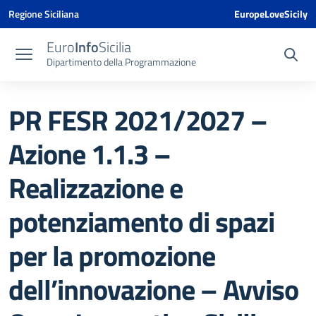
Vai ai contenuti
Vai al menu di navigazione
Vai al footer
Vai al banner delle Cookie Policy
Regione Siciliana
EuropeLoveSicily
Euro
Info
Sicilia
Dipartimento della Programmazione
PR FESR 2021/2027 –
Azione 1.1.3 –
Realizzazione e
potenziamento di spazi
per la promozione
dell’innovazione – Avviso