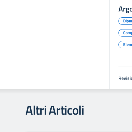
Arg
Dipar
Comp
Elen
Revisi
Altri Articoli