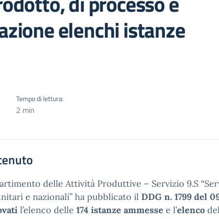
rodotto, di processo e
vazione elenchi istanze
Tempo di lettura:
2 min
tenuto
partimento delle Attività Produttive – Servizio 9.S “Se
itari e nazionali” ha pubblicato il
DDG n. 1799 del 
vati
l’elenco delle
174 istanze ammesse
e l’
elenco
de