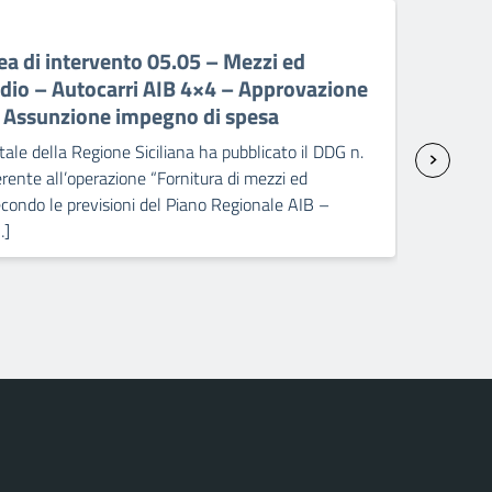
06 A
a di intervento 05.05 – Mezzi ed
PR 
ndio – Autocarri AIB 4×4 – Approvazione
ant
– Assunzione impegno di spesa
sp
ale della Regione Siciliana ha pubblicato il DDG n.
Il C
ente all’operazione “Fornitura di mezzi ed
2238
condo le previsioni del Piano Regionale AIB –
attr
…]
Pick