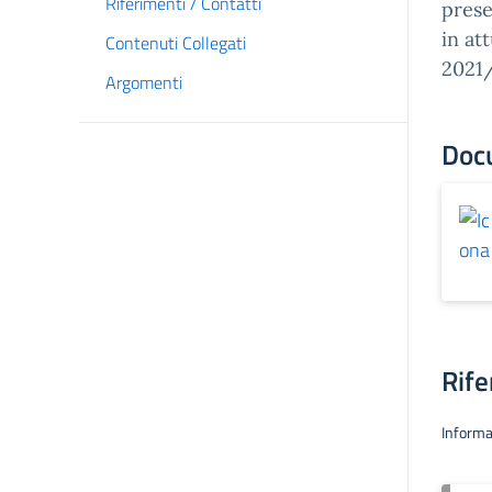
Riferimenti / Contatti
prese
in at
Contenuti Collegati
2021/
Argomenti
Doc
Rife
Informa