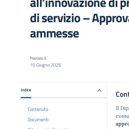
all’innovazione di p
di servizio – Appro
ammesse
Postato il:
10 Giugno 2026
Indice
Con
Il Di
Contenuto
comun
Documenti
appro