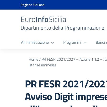
Vai ai contenuti
Vai al menu di navigazione
Vai al footer
Vai al banner delle Cookie Policy
Regione Siciliana
Euro
Info
Sicilia
Dipartimento della Programmazione
Amministrazione
Programmi
Bandi 
Home
/
PR FESR 2021/2027 – Azione 1.1.2 – Avviso
istanze ammesse
PR FESR 2021/2027 
Avviso Digit imprese