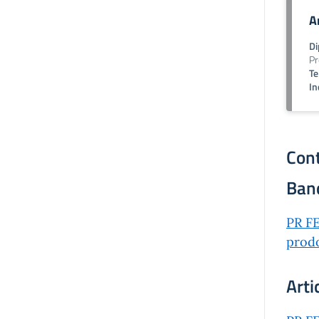
A
Di
Pr
Te
In
Cont
Ban
PR FE
prodo
Arti