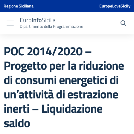
Vai ai contenuti
Vai al menu di navigazione
Vai al footer
Vai al banner delle Cookie Policy
Regione Siciliana
EuropeLoveSicily
Euro
Info
Sicilia
Dipartimento della Programmazione
POC 2014/2020 –
Progetto per la riduzione
di consumi energetici di
un’attività di estrazione
inerti – Liquidazione
saldo