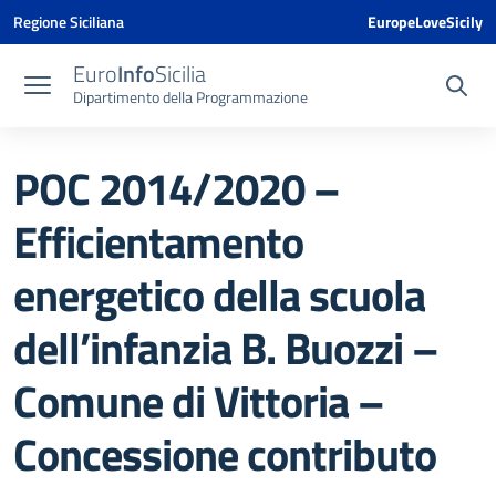
Vai ai contenuti
Vai al menu di navigazione
Vai al footer
Vai al banner delle Cookie Policy
Regione Siciliana
EuropeLoveSicily
Euro
Info
Sicilia
Dipartimento della Programmazione
POC 2014/2020 –
Efficientamento
energetico della scuola
dell’infanzia B. Buozzi –
Comune di Vittoria –
Concessione contributo