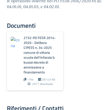
le operazioni inserite nel PO FESR 2014/2020 ex az.
04.01.01, 04.01.03, e 04.02.01.
Documenti
2732-PO FESR 2014-
2020 - Delibera
CIPESS n. 34-2025
comune di vittoria
scuola dell'infanzia b.
buozzi decreto di
ammissione a
finanziamento
1 file
287.43 KB
2971 downloads
Riferimenti / Contatti