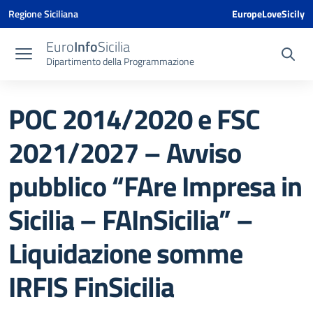
Vai ai contenuti
Vai al menu di navigazione
Vai al footer
Vai al banner delle Cookie Policy
Regione Siciliana
EuropeLoveSicily
Euro
Info
Sicilia
Dipartimento della Programmazione
POC 2014/2020 e FSC
2021/2027 – Avviso
pubblico “FAre Impresa in
Sicilia – FAInSicilia” –
Liquidazione somme
IRFIS FinSicilia