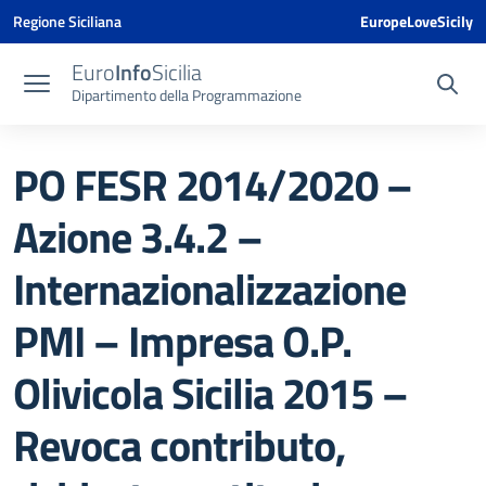
Vai ai contenuti
Vai al menu di navigazione
Vai al footer
Vai al banner delle Cookie Policy
Regione Siciliana
EuropeLoveSicily
Euro
Info
Sicilia
Dipartimento della Programmazione
PO FESR 2014/2020 –
Azione 3.4.2 –
Internazionalizzazione
PMI – Impresa O.P.
Olivicola Sicilia 2015 –
Revoca contributo,