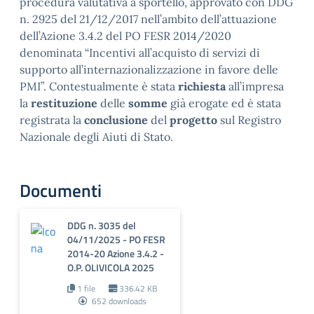
procedura valutativa a sportello, approvato con DDG
n. 2925 del 21/12/2017 nell’ambito dell’attuazione
dell’Azione 3.4.2 del PO FESR 2014/2020
denominata “Incentivi all’acquisto di servizi di
supporto all’internazionalizzazione in favore delle
PMI”. Contestualmente è stata
richiesta
all’impresa
la
restituzione
delle
somme
già erogate ed è stata
registrata la
conclusione
del
progetto
sul Registro
Nazionale degli Aiuti di Stato.
Documenti
DDG n. 3035 del
04/11/2025 - PO FESR
2014-20 Azione 3.4.2 -
O.P. OLIVICOLA 2025
1 file
336.42 KB
652 downloads